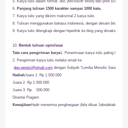
5. Karya tulis dalam format .doc (
Microsoft Word
) dan 
print screen
 ta
6. 
Panjang tulisan 1500 karakter sampai 1000 kata.
7. Karya tulis yang dikirim maksimal 2 karya tulis.

8. Tulisan menggunakan 
bahasa Indonesia
, dengan desain blog yang 
9. Karya tulis dilengkapi dengan hiperlink ke blog yang dimaksud
10. 
Bentuk tulisan opini/esai
Tata cara pengiriman karya
1. Penerimaan karya tulis paling lambat 
2. Pengiriman karya tulis melalui email ke 

dpp.pergizi@gmail.com
Hadiah
Juara 1: Rp 1.500.000

Juara 2: Rp 1.000.000

Juara 3: Rp    500.000

Kewajiban