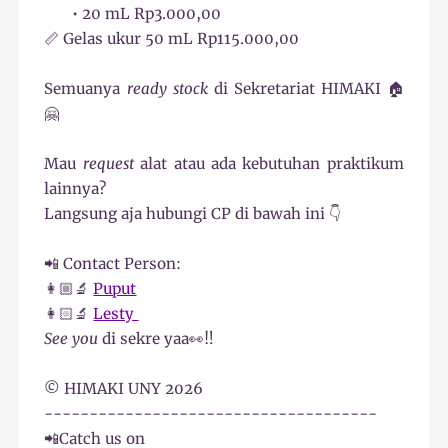
• 20 mL Rp3.000,00
📏 Gelas ukur 50 mL Rp115.000,00
Semuanya
ready stock
di Sekretariat HIMAKI 🏠
🤗
Mau
request
alat atau ada kebutuhan praktikum
lainnya?
Langsung aja hubungi CP di bawah ini 👇
📲 Contact Person:
👩🏼‍🔬
Puput
👩🏻‍🔬
Lesty
See you
di sekre yaa👀‼️
©️ HIMAKI UNY 2026
-------------------------------------
📲Catch us on