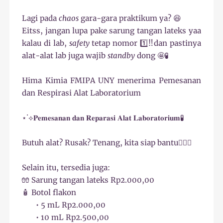
Lagi pada
chaos
gara-gara praktikum ya? 😆
Eitss, jangan lupa pake sarung tangan lateks yaa
kalau di lab,
safety
tetap nomor 1️⃣‼️dan pastinya
alat-alat lab juga wajib
standby
dong 🤩🧪
Hima Kimia FMIPA UNY menerima Pemesanan
dan Respirasi Alat Laboratorium
⋆˙⟡𝐏𝐞𝐦𝐞𝐬𝐚𝐧𝐚𝐧 𝐝𝐚𝐧 𝐑𝐞𝐩𝐚𝐫𝐚𝐬𝐢 𝐀𝐥𝐚𝐭 𝐋𝐚𝐛𝐨𝐫𝐚𝐭𝐨𝐫𝐢𝐮𝐦🧪
Butuh alat? Rusak? Tenang, kita siap bantu🦸🏻‍♀️
Selain itu, tersedia juga:
🧤 Sarung tangan lateks Rp2.000,00
🧴 Botol flakon
• 5 mL Rp2.000,00
• 10 mL Rp2.500,00