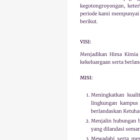
kegotongroyongan, keter
periode kami mempunyai v
berikut.
VISI:
Menjadikan Hima Kimia F
kekeluargaan serta berla
MISI:
Meningkatkan kuali
lingkungan kampus 
berlandaskan Ketuha
Menjalin hubungan 
yang dilandasi seman
Mewadahi serta mem