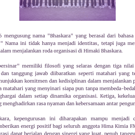
 mengusung nama "Bhaskara" yang berasal dari bahasa 
" Nama ini tidak hanya menjadi identitas, tetapi juga me
lam menjalankan roda organisasi di Himaki Bhaskara.
rsinar" memiliki filosofi yang selaras dengan tiga nila
 dan tanggung jawab diibaratkan seperti matahari yang te
enunjukkan komitmen dan kedisiplinan dalam menjalankan p
aya matahari yang menyinari siapa pun tanpa membeda-bed
hargai dalam setiap dinamika organisasi. Ketiga, kekelua
g menghadirkan rasa nyaman dan kebersamaan antar pengur
ara, kepengurusan ini diharapakan mampu menjadi c
erikan energi positif bagi seluruh anggota Hima Kimia F
rasi dapat berjalan dengan sinergi yang kuat, penuh tanggun