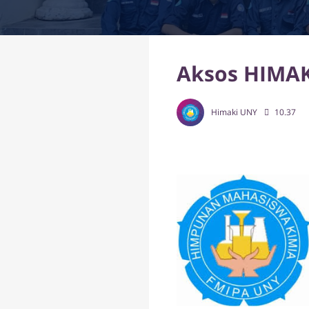
Aksos HIMAK
Himaki UNY
10.37