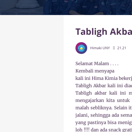
Tabligh Akba
Himaki UNY
21.21
Selamat Malam . . . .
Kembali menyapa
kali ini Hima Kimia bek
Tabligh Akbar kali ini d
Tabligh akbar kali ini
mengajarkan kita untuk 
malah sebliknya. Selain i
jalani, sehingga ada sema
yang pastinya bisa menig
loh !!!! dan ada snack grati