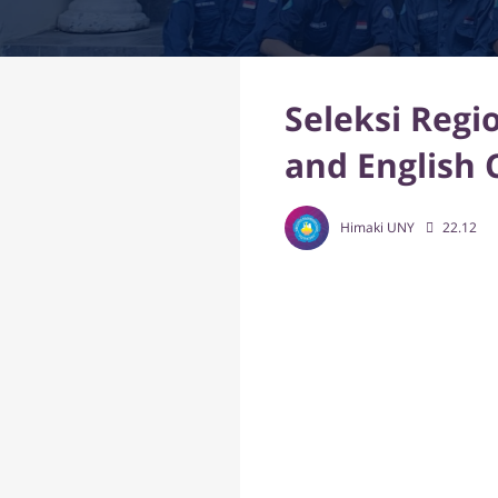
Seleksi Regi
and English 
Himaki UNY
22.12