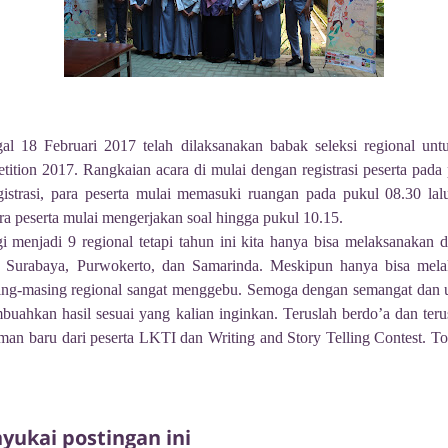
gal 18 Februari 2017 telah dilaksanakan babak seleksi regional un
ition 2017. Rangkaian acara di mulai dengan registrasi peserta pad
gistrasi, para peserta mulai memasuki ruangan pada pukul 08.30 la
ra peserta mulai mengerjakan soal hingga pukul 10.15.
gi menjadi 9 regional tetapi tahun ini kita hanya bisa melaksanakan d
 Surabaya, Purwokerto, dan Samarinda. Meskipun hanya bisa melak
asing-masing regional sangat menggebu. Semoga dengan semangat dan
mbuahkan hasil sesuai yang kalian inginkan. Teruslah berdo’a dan te
man baru dari peserta LKTI dan Writing and Story Telling Contest. To
ukai postingan ini