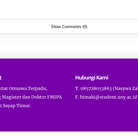
Show Comments (0)
t
Hubungi Kami
ariat Ormawa Terpadu,
T. 085728053863 (Nasywa Za
 Magister dan Doktor FMIPA
F. himaki@student.uny.ac.id
1 Sayap Timur.