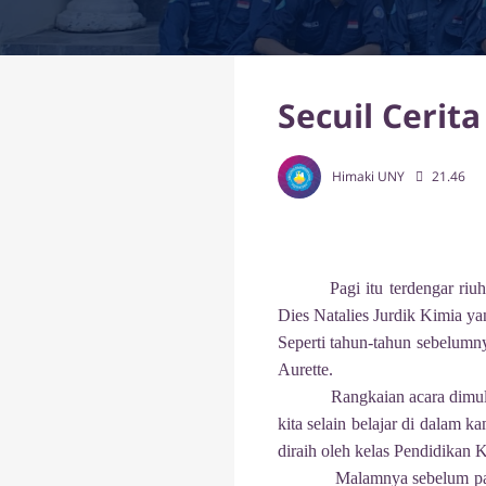
Secuil Cerita
Himaki UNY
21.46
Pagi itu terdengar riu
Dies Natalies Jurdik Kimia ya
Seperti tahun-tahun sebelumn
Aurette.
Rangkaian acara dimul
kita selain belajar di dalam 
diraih oleh kelas Pendidikan 
Malamnya sebelum par