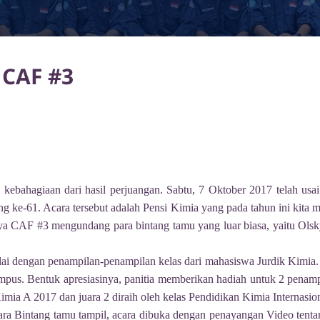
 CAF #3
h kebahagiaan dari hasil perjuangan. Sabtu, 7 Oktober 2017 telah usa
ng ke-61. Acara tersebut adalah Pensi Kimia yang pada tahun ini kit
ya CAF #3 mengundang para bintang tamu yang luar biasa, yaitu Olsky
ai dengan penampilan-penampilan kelas dari mahasiswa Jurdik Kimia.
kampus. Bentuk apresiasinya, panitia memberikan hadiah untuk 2 penampi
Kimia A 2017 dan juara 2 diraih oleh kelas Pendidikan Kimia Internasio
a Bintang tamu tampil, acara dibuka dengan penayangan Video tenta