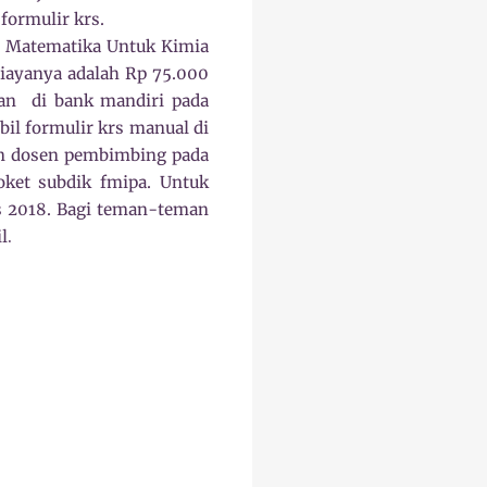
ormulir krs.
ah Matematika Untuk Kimia
biayanya adalah Rp 75.000
ran
di bank mandiri pada
il formulir krs manual di
an dosen pembimbing pada
oket subdik fmipa. Untuk
us 2018. Bagi teman-teman
l
.