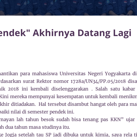
endek" Akhirnya Datang Lagi
nantikan para mahasiswa Universitas Negeri Yogyakarta di
erdasarkan surat Rektor nomor 1728a/UN34/PP.05/2018 di
ik 2018 ini kembali diselenggarakan . Salah satu kabar
 Kini mereka mempunyai kesempatan untuk kembali menikm
khir ditiadakan.
Hal tersebut disambut hangat oleh para 
ki nilai di semester pendek ini.
umayan lah tahun besok sudah bisa tenang pas KKN” uja
 dua tahun masa studinya itu.
e Jogja setelah tau SP jadi dibuka untuk kimia, saya rela 