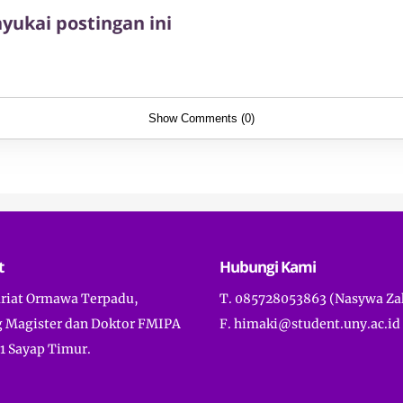
ukai postingan ini
Show Comments (0)
t
Hubungi Kami
ariat Ormawa Terpadu,
T. 085728053863 (Nasywa Za
 Magister dan Doktor FMIPA
F. himaki@student.uny.ac.id
1 Sayap Timur.