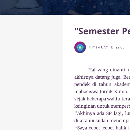
"Semester P
Himaki UNY
22.08
Hal yang dinanti-
akhirnya datang juga. B
pendek di tahun akadem
mahasiswa Jurdik Kimia.
sejak beberapa waktu tera
keinginan untuk memperbai
“Akhinya ada SP lagi, l
diketahui sudah menempuh
“Saya cepet-cepet balik k