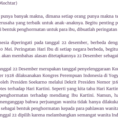
 Mochtar)
g punya banyak makna, dimana setiap orang punya makna ter
erusaha yang terbaik untuk anak-anaknya. Begitu penting 
i bentuk penghormatan untuk para ibu, dibuatlah peringatan
nesia diperingati pada tanggal 22 desember, berbeda deng
10 Mei. Peringatan Hari Ibu di setiap negara berbeda, begitu
ita akan membahas alasan ditetapkannya 22 Desember sebagai
tanggal 22 Desember merupakan tanggal penyelenggaraan K
er 1928 dilaksanakan Kongres Perempuan Indonesia di Yogy
n oleh Presiden Soekarno melalui Dekrit Presiden Nomor 31
tes terhadap Hari Kartini. Seperti yang kita tahu Hari Kartin
 penghormatan terhadap mendiang Ibu Kartini. Namun, ha
menganggap bahwa perjuangan wanita tidak hanya dilakukan
n sebagai bentuk penghormatan kepada para pahlawan wanita 
tanggal 22 dipilih karena melambangkan semangat wanita I