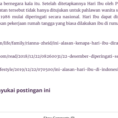
a bernegara kala itu. Setelah ditetapkannya Hari Ibu oleh P
atan tersebut tidak hanya ditujukan untuk pahlawan wanita s
 1986 mulai diperingati secara nasional. Hari Ibu dapat 
an pekerjaan rumah tangga yang biasa dilakukan ibu di ru
/life/family/rianna-zheid/ini-alasan-kenapa-hari-ibu-dir
.com/read/2018/12/22/08260031/22-desember-diperingati-se
festyle/2019/12/22/070500/ini-alasan-hari-ibu-di-indones
ukai postingan ini