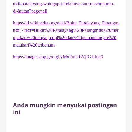
ukit-paralayang-watugupit-indahnya-sunset-sempurna-
di-lautan?page=all
https://id.wikipedia.org/wiki/Bukit_Paralayang_Parangtri
tis#:~:text=Bukit%20Paralayang%20Parangtritis%20mer
upakan%20tempat,mdpl%20dan%20pemandangan%20
matahari%20terbenam
https://images.app.goo.gl/yMxFuCdsYjfGHhjq9
Anda mungkin menyukai postingan
ini