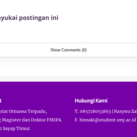
ukai postingan ini
Show Comments (0)
t
Hubungi Kami
ariat Ormawa Terpadu,
T. 085728053863 (Nasywa Za
 Magister dan Doktor FMIPA
F. himaki@student.uny.ac.id
1 Sayap Timur.