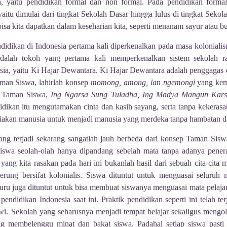
ia, yaitu pendidikan formal dan non formal. Pada pendidikan form
yaitu dimulai dari tingkat Sekolah Dasar hingga lulus di tingkat Sek
isa kita dapatkan dalam keseharian kita, seperti menanam sayur atau b
didikan di Indonesia pertama kali diperkenalkan pada masa koloniali
alah tokoh yang pertama kali memperkenalkan sistem sekolah rak
ia, yaitu Ki Hajar Dewantara. Ki Hajar Dewantara adalah penggagas
aman Siswa, lahirlah konsep
momong, among, lan ngemongi
yang kem
di Taman Siswa,
Ing Ngarsa Sung Tuladha, Ing Madya Mangun Kars
dikan itu mengutamakan cinta dan kasih sayang, serta tanpa kekeras
iakan manusia untuk menjadi manusia yang merdeka tanpa hambatan d
yang terjadi sekarang sangatlah jauh berbeda dari konsep Taman Sis
wa seolah-olah hanya dipandang sebelah mata tanpa adanya penera
yang kita rasakan pada hari ini bukanlah hasil dari sebuah cita-cit
rung bersifat kolonialis. Siswa dituntut untuk menguasai seluruh 
uru juga dituntut untuk bisa membuat siswanya menguasai mata pela
endidikan Indonesia saat ini. Praktik pendidikan seperti ini telah ter
iwi. Sekolah yang seharusnya menjadi tempat belajar sekaligus mengol
g membelenggu minat dan bakat siswa. Padahal setiap siswa pasti