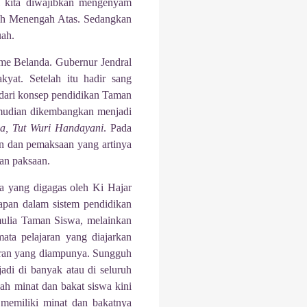
al kita diwajibkan mengenyam
olah Menengah Atas. Sedangkan
uah.
sme Belanda. Gubernur Jendral
yat. Setelah itu hadir sang
 dari konsep pendidikan Taman
udian dikembangkan menjadi
a, Tut Wuri Handayani
. Pada
an dan pemaksaan yang artinya
an paksaan.
wa yang digagas oleh Ki Hajar
pan dalam sistem pendidikan
a mulia Taman Siswa, melainkan
mata pelajaran yang diajarkan
jaran yang diampunya. Sungguh
jadi di banyak atau di seluruh
ah minat dan bakat siswa kini
 memiliki minat dan bakatnya