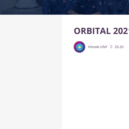
ORBITAL 202
Himaki UNY
20.20