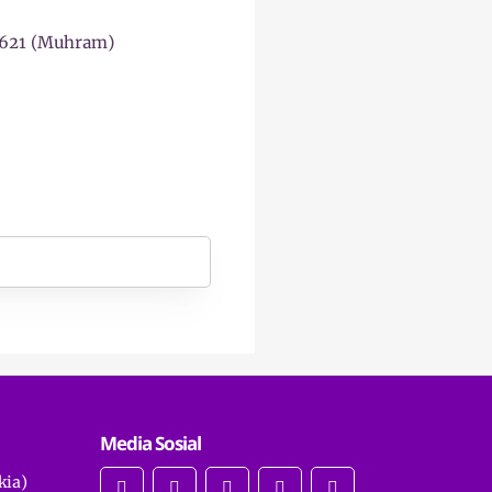
3621 (Muhram)
Media Sosial
kia)