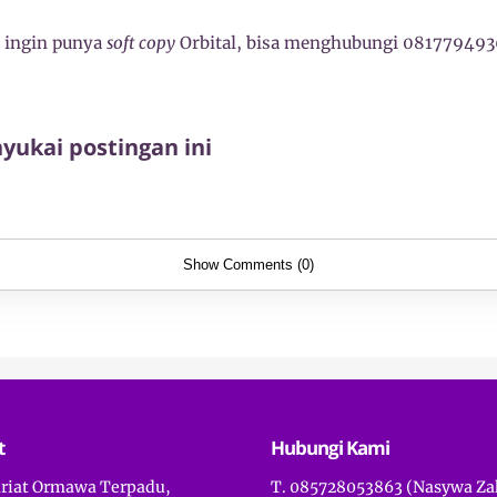
 ingin punya
soft copy
Orbital, bisa menghubungi 08177949
ukai postingan ini
Show Comments (0)
t
Hubungi Kami
ariat Ormawa Terpadu,
T. 085728053863 (Nasywa Za