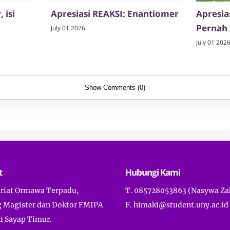
 isi
Apresiasi REAKSI: Enantiomer
Apresia
Pernah 
July 01 2026
July 01 202
Show Comments (0)
t
Hubungi Kami
ariat Ormawa Terpadu,
T. 085728053863 (Nasywa Za
 Magister dan Doktor FMIPA
F. himaki@student.uny.ac.id
1 Sayap Timur.