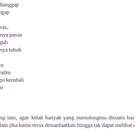
dianggap
tegap
ras,
nya panas
eguh
nya tubuh
mu
watku
si kembali
ni
ng lain, agar kelak banyak yang menolongmu disuatu hari 
ain jika kamu terus dimanfaatkan hingga tak dapat melihat 