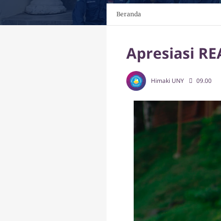
Beranda
Apresiasi RE
Himaki UNY
09.00