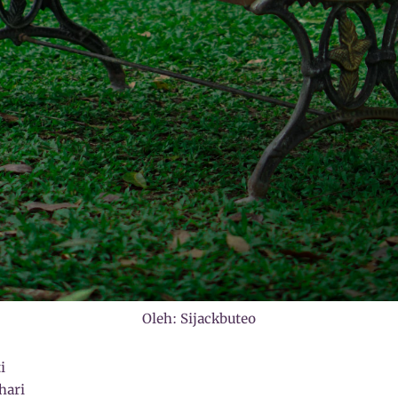
Oleh: Sijackbuteo
i
hari