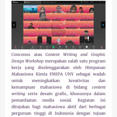
Concenos atau
Content Writing and Graphic
Design Workshop
merupakan salah satu program
kerja yang diselenggarakan oleh Himpunan
Mahasiswa Kimia FMIPA UNY sebagai wadah
untuk meningkatkan kreativitas dan
kemampuan mahasiswa di bidang
content
writing
serta desain grafis, khususnya dalam
pemanfaatan media sosial. Kegiatan ini
ditujukan bagi mahasiswa aktif dari berbagai
perguruan tinggi di Indonesia dengan tujuan